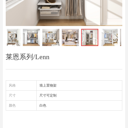
ꁆ
ꁇ
莱恩系列/Lenn
风格
墙上置物架
尺寸
尺寸可定制
颜色
白色