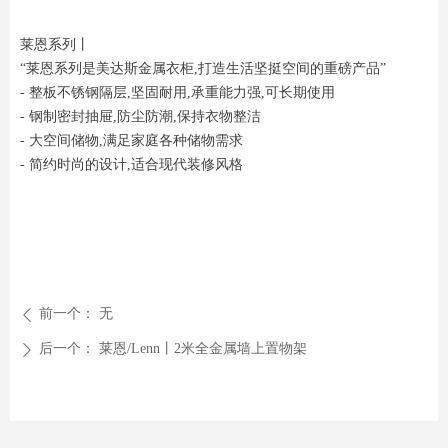
莱恩系列丨
“莱恩系列是美达斯金属衣柜,打造生活坚挺空间的重磅产品”
- 整板不锈钢隔层,坚固耐用,承重能力强,可长期使用
- 钢制密封抽屉,防尘防潮,保持衣物整洁
- 大空间储物,满足家庭各种储物需求
- 简约时尚的设计,适合现代装修风格
前一个：
无
ꄴ
后一个：
莱恩/Lenn丨2米全金属墙上置物架
ꄲ