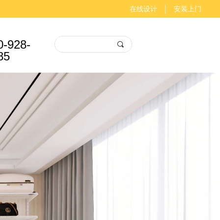
在线设计
安装上门
0-928-
끠
85