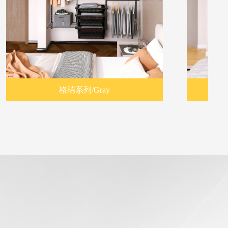
列/Gray
范洛系列/Fano