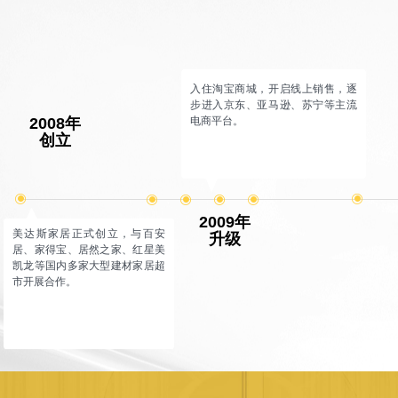
入住淘宝商城，开启线上销售，逐
步进入京东、亚马逊、苏宁等主流
电商平台。
2008年
创立
ꀉ
ꀉ
ꀉ
ꀉ
ꀉ
ꀉ
2009年
美达斯家居正式创立，与百安
升级
居、家得宝、居然之家、红星美
凯龙等国内多家大型建材家居超
市开展合作。